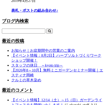
2019年4月27日
表札・ポストの組み合わせ♪
ブログ内検索
最近の投稿
お知らせ｜お盆期間中の営業のご案内
【イベント情報：8月2日】ハーブソルトづくりワーク
ショップ開催！
スタッフの休日 ～kyoto trip～
【2026年8～10月】無料ミニガーデンセミナー開催｜エ
スティナ岡崎
クルミの草木染め
最近のコメント
【イベント情報】12/14（土）～15（日）ガーデンライ
トフェスタを開催いたします！
に
okazaki_staff
より