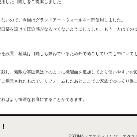
使用した目隠しをご提案しました。
きないので、今回はグランドアートウォールを一部使用しました。
開口部を設けて圧迫感がなるべくないようにしました。もう一方はその
チを設置。植栽は目隠しも兼ねているため外で過ごしていても中にいて
を残し、素敵な雰囲気はそのままに機能面を追加してより使いやすいお
でご用意されたもので、リフォームしたあとここでご家族でゆっくり過
すればより快適なお庭にすることができます。
！
ESTINA（エスティナ）は、エク