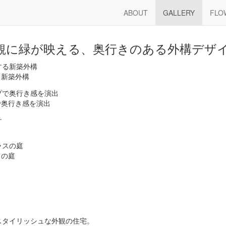
― GALLERY ―
ABOUT
GALLERY
FLO
観に緑が映える、奥行きのある外構デザ
る新築外構
で奥行き感を演出
スの庭
スタイリッシュな外観の住宅。