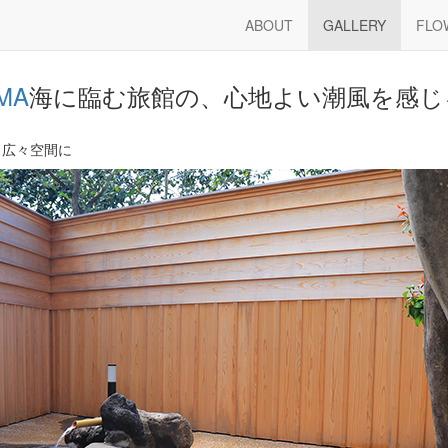
― GALLERY ―
ABOUT
GALLERY
FLO
AMA
海に臨む旅館の、心地よい潮風を感じ
、広々空間に