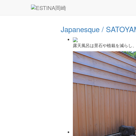
Japanesque / SATOY
露天風呂は景石や植栽を減らし