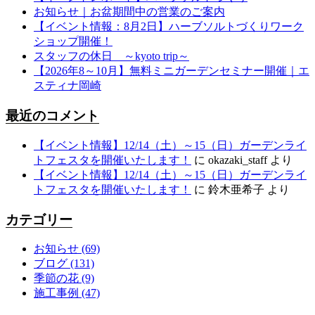
お知らせ｜お盆期間中の営業のご案内
【イベント情報：8月2日】ハーブソルトづくりワーク
ショップ開催！
スタッフの休日 ～kyoto trip～
【2026年8～10月】無料ミニガーデンセミナー開催｜エ
スティナ岡崎
最近のコメント
【イベント情報】12/14（土）～15（日）ガーデンライ
トフェスタを開催いたします！
に
okazaki_staff
より
【イベント情報】12/14（土）～15（日）ガーデンライ
トフェスタを開催いたします！
に
鈴木亜希子
より
カテゴリー
お知らせ
(69)
ブログ
(131)
季節の花
(9)
施工事例
(47)