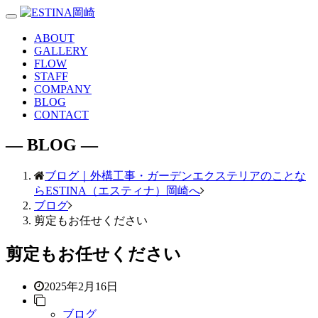
Toggle
navigation
ABOUT
GALLERY
FLOW
STAFF
COMPANY
BLOG
CONTACT
― BLOG ―
ブログ｜外構工事・ガーデンエクステリアのことな
らESTINA（エスティナ）岡崎へ
ブログ
剪定もお任せください
剪定もお任せください
2025年2月16日
ブログ