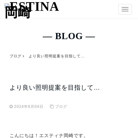
T
o
g
g
― BLOG ―
l
e
n
ブログ
より良い照明提案を目指して…
a
v
i
g
より良い照明提案を目指して…
a
t
i
2024年8月04日
ブログ
o
n
こんにちは！エスティナ岡崎です。